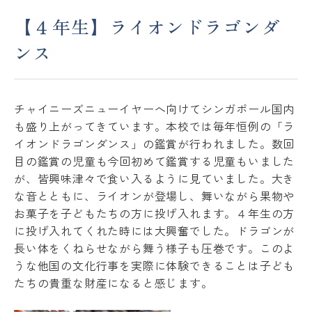
【４年生】ライオンドラゴンダ
アクセス
ACCESS
ンス
JP
EN
チャイニーズニューイヤーへ向けてシンガポール国内
も盛り上がってきています。本校では毎年恒例の「ラ
Please follow us !
イオンドラゴンダンス」の鑑賞が行われました。数回
目の鑑賞の児童も今回初めて鑑賞する児童もいました
が、皆興味津々で食い入るように見ていました。大き
な音とともに、ライオンが登場し、舞いながら果物や
お菓子を子どもたちの方に投げ入れます。４年生の方
に投げ入れてくれた時には大興奮でした。ドラゴンが
長い体をくねらせながら舞う様子も圧巻です。このよ
うな他国の文化行事を実際に体験できることは子ども
たちの貴重な財産になると感じます。