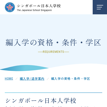
学校紹介
INFORMATION
編入学/退学案内
ENTRY
編入学の資格・条件・学区
REQUIREMENTS
お知らせ
NEWS
クレメンティ校
CLEMENTI
編入学/退学案内
編入学の資格・条件・学区
HOME
チャンギ校
CHANGI
シンガポール日本人学校
中学部
SECONDARY