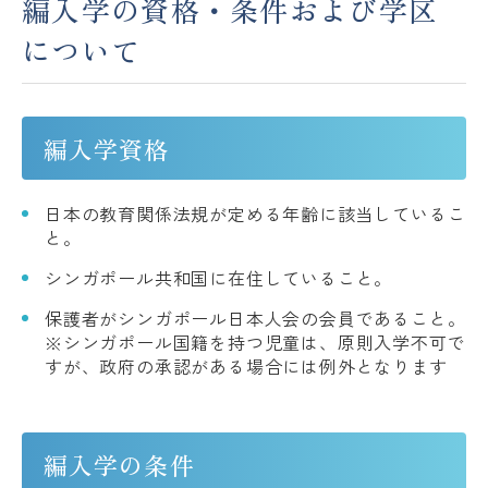
編入学の資格・条件および学区
について
アクセス
ACCESS
JP
EN
編入学資格
日本の教育関係法規が定める年齢に該当しているこ
Please follow us !
と。
シンガポール共和国に在住していること。
保護者がシンガポール日本人会の会員であること。
※シンガポール国籍を持つ児童は、原則入学不可で
すが、政府の承認がある場合には例外となります
編入学の条件