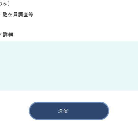
のみ）
・駐在員調査等
せ詳細
送信