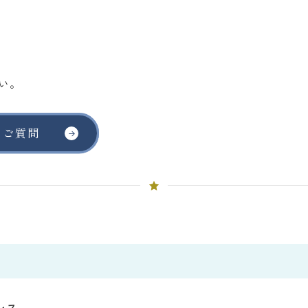
い。
るご質問
レス