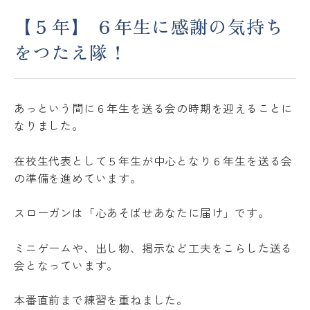
【５年】 ６年生に感謝の気持ち
アクセス
ACCESS
をつたえ隊！
JP
EN
あっという間に６年生を送る会の時期を迎えることに
なりました。
Please follow us !
在校生代表として５年生が中心となり６年生を送る会
の準備を進めています。
スローガンは「心あそばせあなたに届け」です。
ミニゲームや、出し物、掲示など工夫をこらした送る
会となっています。
本番直前まで練習を重ねました。