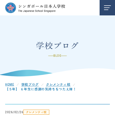
学校紹介
INFORMATION
編入学/退学案内
ENTRY
学校ブログ
BLOG
お知らせ
NEWS
クレメンティ校
CLEMENTI
学校ブログ
クレメンティ校
HOME
【５年】 ６年生に感謝の気持ちをつたえ隊！
チャンギ校
CHANGI
中学部
SECONDARY
クレメンティ校
2026/02/26