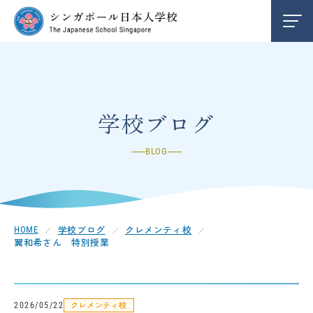
学校紹介
INFORMATION
編入学/退学案内
ENTRY
学校ブログ
BLOG
お知らせ
NEWS
クレメンティ校
CLEMENTI
学校ブログ
クレメンティ校
HOME
翼和希さん 特別授業
チャンギ校
CHANGI
中学部
SECONDARY
クレメンティ校
2026/05/22