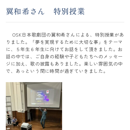
翼和希さん 特別授業
アクセス
ACCESS
OSK日本歌劇団の翼和希さんによる、特別授業があ
JP
EN
りました。「夢を実現するために大切な事」をテーマ
に、５年生６年生に向けてお話をして頂きました。お
話の中では、ご自身の経験や子どもたちへのメッセー
Please follow us !
ジに加え、歌の披露もありました。楽しい雰囲気の中
で、あっという間に時間が過ぎていきました。