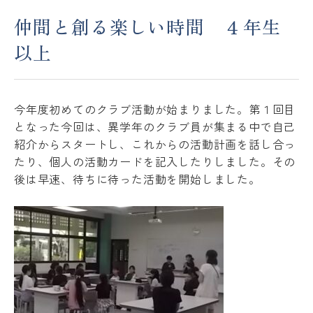
仲間と創る楽しい時間 ４年生
アクセス
ACCESS
以上
JP
EN
今年度初めてのクラブ活動が始まりました。第１回目
となった今回は、異学年のクラブ員が集まる中で自己
Please follow us !
紹介からスタートし、これからの活動計画を話し合っ
たり、個人の活動カードを記入したりしました。その
後は早速、待ちに待った活動を開始しました。