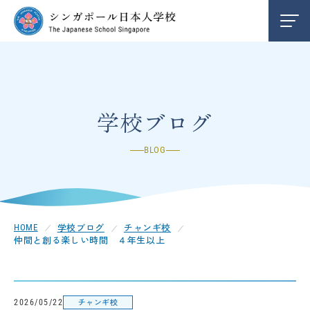
学校紹介
INFORMATION
編入学/退学案内
ENTRY
学校ブログ
BLOG
お知らせ
NEWS
クレメンティ校
CLEMENTI
学校ブログ
チャンギ校
HOME
仲間と創る楽しい時間 ４年生以上
チャンギ校
CHANGI
中学部
SECONDARY
チャンギ校
2026/05/22