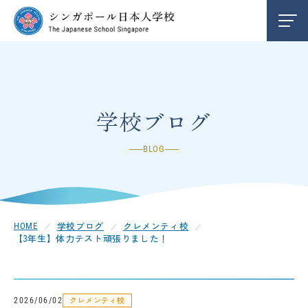
学校紹介
INFORMATION
編入学/退学案内
ENTRY
学校ブログ
BLOG
お知らせ
NEWS
クレメンティ校
CLEMENTI
学校ブログ
クレメンティ校
HOME
【3年生】体力テスト頑張りました！
チャンギ校
CHANGI
中学部
SECONDARY
クレメンティ校
2026/06/02