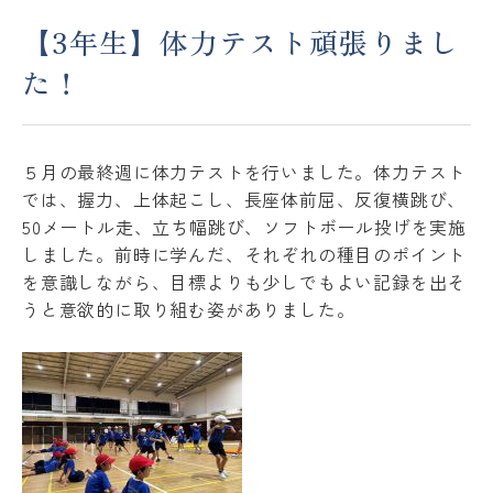
【3年生】体力テスト頑張りまし
アクセス
ACCESS
た！
JP
EN
５月の最終週に体力テストを行いました。体力テスト
では、握力、上体起こし、長座体前屈、反復横跳び、
Please follow us !
50メートル走、立ち幅跳び、ソフトボール投げを実施
しました。前時に学んだ、それぞれの種目のポイント
を意識しながら、目標よりも少しでもよい記録を出そ
うと意欲的に取り組む姿がありました。