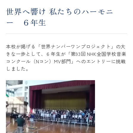
世界へ響け 私たちのハーモニ
アクセス
ACCESS
ー ６年生
JP
EN
本校が掲げる「世界ナンバーワンプロジェクト」の大
きな一歩として、６年生が「第93回 NHK全国学校音楽
Please follow us !
コンクール（Nコン）MV部門」へのエントリーに挑戦
しました。