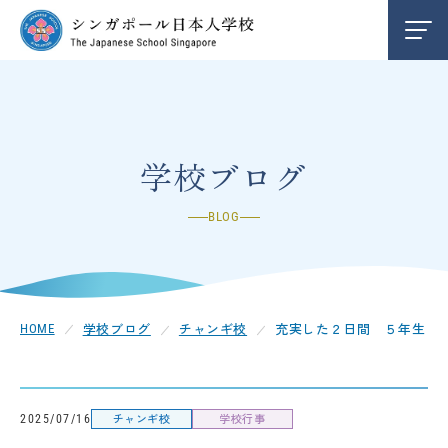
学校紹介
INFORMATION
編入学/退学案内
ENTRY
学校ブログ
BLOG
お知らせ
NEWS
クレメンティ校
CLEMENTI
学校ブログ
チャンギ校
充実した２日間 ５年生
HOME
チャンギ校
CHANGI
チャンギ校
学校行事
中学部
2025/07/16
SECONDARY