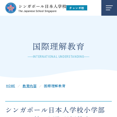
チャンギ校
教育内容
EDUCATION
学校生活
LIFE
国際理解教育
INTERNATIONAL UNDERSTANDING
学校ブログ
BLOG
在校生保護者の方
FOR PARENTS
教育内容
国際理解教育
お弁当注文
LUNCH
シンガポール日本人学校小学部
キャンパス
CAMPUS