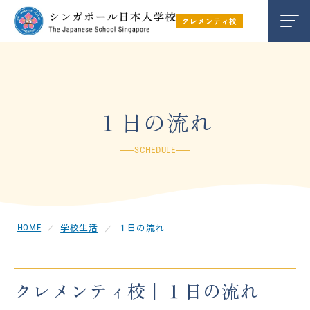
クレメンティ校
教育内容
EDUCATION
学校生活
LIFE
１日の流れ
SCHEDULE
学校ブログ
BLOG
在校生保護者の方
FOR PARENTS
学校生活
１日の流れ
お弁当注文
LUNCH
クレメンティ校｜１日の流れ
キャンパス
CAMPUS