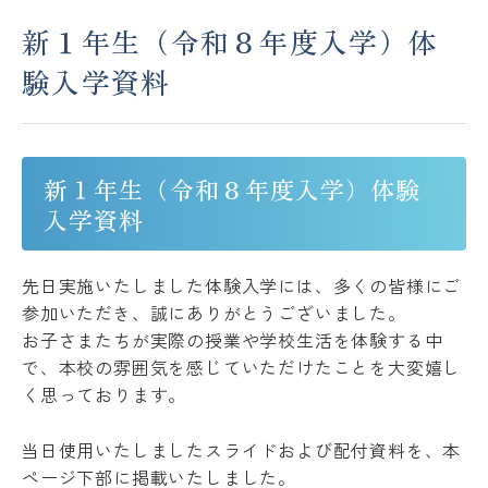
新１年生（令和８年度入学）体
アクセス
ACCESS
験入学資料
JP
EN
新１年生（令和８年度入学）体験
入学資料
Please follow us !
先日実施いたしました体験入学には、多くの皆様にご
参加いただき、誠にありがとうございました。
お子さまたちが実際の授業や学校生活を体験する中
で、本校の雰囲気を感じていただけたことを大変嬉し
く思っております。
当日使用いたしましたスライドおよび配付資料を、本
ページ下部に掲載いたしました。