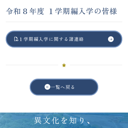
令和８年度 １学期編入学の皆様
アクセス
ACCESS
JP
EN
１学期編入学に関する諸連絡
Please follow us !
一覧へ戻る