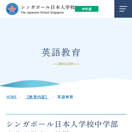
中学部
教育内容
EDUCATION
学校生活
LIFE
英語教育
ENGLISH
学校ブログ
BLOG
在校生保護者の方
FOR PARENTS
【教育内容】
英語教育
キャンパス
CAMPUS
シンガポール日本人学校中学部
Please follow us !