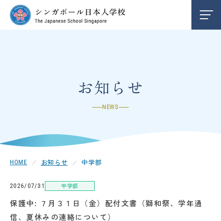
学校紹介
INFORMATION
編入学/退学案内
ENTRY
お知らせ
NEWS
お知らせ
NEWS
クレメンティ校
CLEMENTI
お知らせ
中学部
HOME
チャンギ校
CHANGI
中学部
2026/07/31
保護中: ７月３１日（金）配付文書（獅和祭、学年通
中学部
SECONDARY
信、夏休みの連絡について）