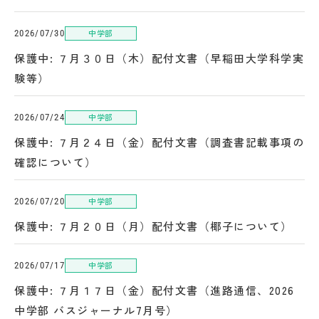
アクセス
ACCESS
中学部
2026/07/30
保護中: ７月３０日（木）配付文書（早稲田大学科学実
験等）
JP
EN
中学部
2026/07/24
Please follow us !
保護中: ７月２４日（金）配付文書（調査書記載事項の
確認について）
中学部
2026/07/20
保護中: ７月２０日（月）配付文書（椰子について）
中学部
2026/07/17
保護中: ７月１７日（金）配付文書（進路通信、2026
中学部 バスジャーナル7月号）